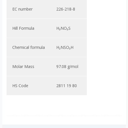
EC number
226-218-8
Hill Formula
H₃NO₃S
Chemical formula
H₂NSO₃H
Molar Mass
97.08 g/mol
HS Code
2811 19 80