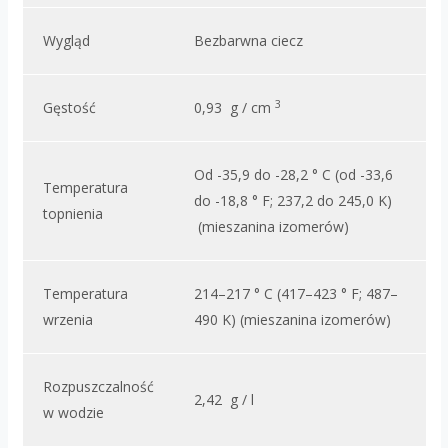
Wygląd
Bezbarwna ciecz
3
Gęstość
0,93 g / cm
Od -35,9 do -28,2 ° C (od -33,6
Temperatura
do -18,8 ° F; 237,2 do 245,0 K)
topnienia
(mieszanina izomerów)
Temperatura
214–217 ° C (417–423 ° F; 487–
wrzenia
490 K) (mieszanina izomerów)
Rozpuszczalność
2,42 g / l
w wodzie