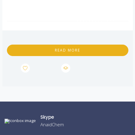
READ MORE
Skype
AnaidChem