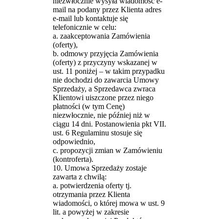
niezwłocznie wysyła wiadomość e-
mail na podany przez Klienta adres
e-mail lub kontaktuje się
telefonicznie w celu:
a. zaakceptowania Zamówienia
(oferty),
b. odmowy przyjęcia Zamówienia
(oferty) z przyczyny wskazanej w
ust. 11 poniżej – w takim przypadku
nie dochodzi do zawarcia Umowy
Sprzedaży, a Sprzedawca zwraca
Klientowi uiszczone przez niego
płatności (w tym Cenę)
niezwłocznie, nie później niż w
ciągu 14 dni. Postanowienia pkt VII.
ust. 6 Regulaminu stosuje się
odpowiednio,
c. propozycji zmian w Zamówieniu
(kontroferta).
10. Umowa Sprzedaży zostaje
zawarta z chwilą:
a. potwierdzenia oferty tj.
otrzymania przez Klienta
wiadomości, o której mowa w ust. 9
lit. a powyżej w zakresie