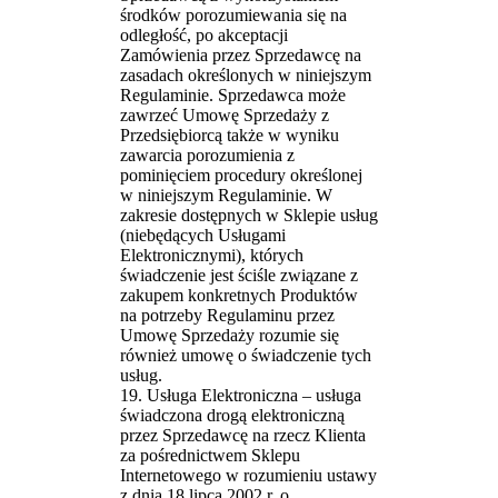
środków porozumiewania się na
odległość, po akceptacji
Zamówienia przez Sprzedawcę na
zasadach określonych w niniejszym
Regulaminie. Sprzedawca może
zawrzeć Umowę Sprzedaży z
Przedsiębiorcą także w wyniku
zawarcia porozumienia z
pominięciem procedury określonej
w niniejszym Regulaminie. W
zakresie dostępnych w Sklepie usług
(niebędących Usługami
Elektronicznymi), których
świadczenie jest ściśle związane z
zakupem konkretnych Produktów
na potrzeby Regulaminu przez
Umowę Sprzedaży rozumie się
również umowę o świadczenie tych
usług.
19. Usługa Elektroniczna – usługa
świadczona drogą elektroniczną
przez Sprzedawcę na rzecz Klienta
za pośrednictwem Sklepu
Internetowego w rozumieniu ustawy
z dnia 18 lipca 2002 r. o