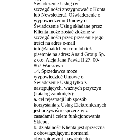
Świadczenie Usług (w
szczególności zrezygnować z Konta
lub Newslettera). Oświadczenie o
wypowiedzeniu Umowy o
Świadczenie Usług składane przez
Klienta może zostać złożone w
szczególności przez przesłanie jego
treści na adres e-mail
info@anaidchem.com lub też
pisemnie na adres: Anaid Group Sp.
z o.o. Aleja Jana Pawła II 27, 00-
867 Warszawa
14. Sprzedawca może
wypowiedzieć Umowę o
Świadczenie Usług tylko z
następujących, ważnych przyczyn
(katalog zamknięty):
a. cel rejestracji lub sposób
korzystania z Usług Elektronicznych
jest oczywiście sprzeczny z
zasadami i celem funkcjonowania
Sklepu,
b. działalność Klienta jest sprzeczna
z obowiązującymi normami
obyczajowymi, nawołuje do