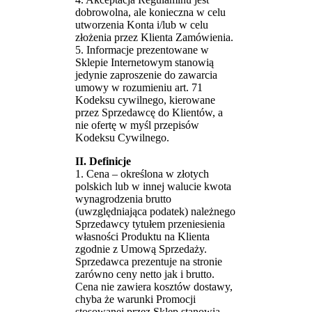
dobrowolna, ale konieczna w celu
utworzenia Konta i/lub w celu
złożenia przez Klienta Zamówienia.
5. Informacje prezentowane w
Sklepie Internetowym stanowią
jedynie zaproszenie do zawarcia
umowy w rozumieniu art. 71
Kodeksu cywilnego, kierowane
przez Sprzedawcę do Klientów, a
nie ofertę w myśl przepisów
Kodeksu Cywilnego.
II. Definicje
1. Cena – określona w złotych
polskich lub w innej walucie kwota
wynagrodzenia brutto
(uwzględniająca podatek) należnego
Sprzedawcy tytułem przeniesienia
własności Produktu na Klienta
zgodnie z Umową Sprzedaży.
Sprzedawca prezentuje na stronie
zarówno ceny netto jak i brutto.
Cena nie zawiera kosztów dostawy,
chyba że warunki Promocji
stosowanej przez Sklep stanowią