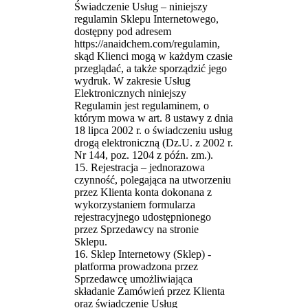
Świadczenie Usług – niniejszy
regulamin Sklepu Internetowego,
dostępny pod adresem
https://anaidchem.com/regulamin,
skąd Klienci mogą w każdym czasie
przeglądać, a także sporządzić jego
wydruk. W zakresie Usług
Elektronicznych niniejszy
Regulamin jest regulaminem, o
którym mowa w art. 8 ustawy z dnia
18 lipca 2002 r. o świadczeniu usług
drogą elektroniczną (Dz.U. z 2002 r.
Nr 144, poz. 1204 z późn. zm.).
15. Rejestracja – jednorazowa
czynność, polegająca na utworzeniu
przez Klienta konta dokonana z
wykorzystaniem formularza
rejestracyjnego udostępnionego
przez Sprzedawcy na stronie
Sklepu.
16. Sklep Internetowy (Sklep) -
platforma prowadzona przez
Sprzedawcę umożliwiająca
składanie Zamówień przez Klienta
oraz świadczenie Usług