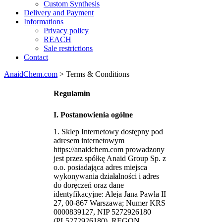
Custom Synthesis
Delivery and Payment
Informations
Privacy policy
REACH
Sale restrictions
Contact
AnaidChem.com
>
Terms & Conditions
Regulamin
I. Postanowienia ogólne
1. Sklep Internetowy dostępny pod
adresem internetowym
https://anaidchem.com prowadzony
jest przez spółkę Anaid Group Sp. z
o.o. posiadająca adres miejsca
wykonywania działalności i adres
do doręczeń oraz dane
identyfikacyjne: Aleja Jana Pawła II
27, 00-867 Warszawa; Numer KRS
0000839127, NIP 5272926180
(PL5272926180), REGON