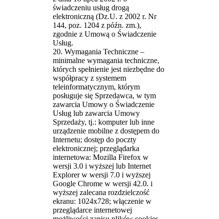
świadczeniu usług drogą
elektroniczną (Dz.U. z 2002 r. Nr
144, poz. 1204 z późn. zm.),
zgodnie z Umową o Świadczenie
Usług.
20. Wymagania Techniczne –
minimalne wymagania techniczne,
których spełnienie jest niezbędne do
współpracy z systemem
teleinformatycznym, którym
posługuje się Sprzedawca, w tym
zawarcia Umowy o Świadczenie
Usług lub zawarcia Umowy
Sprzedaży, tj.: komputer lub inne
urządzenie mobilne z dostępem do
Internetu; dostęp do poczty
elektronicznej; przeglądarka
internetowa: Mozilla Firefox w
wersji 3.0 i wyższej lub Internet
Explorer w wersji 7.0 i wyższej
Google Chrome w wersji 42.0. i
wyższej zalecana rozdzielczość
ekranu: 1024x728; włączenie w
przeglądarce internetowej
możliwości zapisu plików cookies