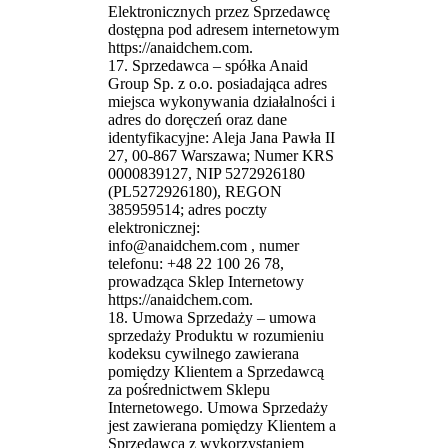
Elektronicznych przez Sprzedawcę
dostępna pod adresem internetowym
https://anaidchem.com.
17. Sprzedawca – spółka Anaid
Group Sp. z o.o. posiadająca adres
miejsca wykonywania działalności i
adres do doręczeń oraz dane
identyfikacyjne: Aleja Jana Pawła II
27, 00-867 Warszawa; Numer KRS
0000839127, NIP 5272926180
(PL5272926180), REGON
385959514; adres poczty
elektronicznej:
info@anaidchem.com , numer
telefonu: +48 22 100 26 78,
prowadząca Sklep Internetowy
https://anaidchem.com.
18. Umowa Sprzedaży – umowa
sprzedaży Produktu w rozumieniu
kodeksu cywilnego zawierana
pomiędzy Klientem a Sprzedawcą
za pośrednictwem Sklepu
Internetowego. Umowa Sprzedaży
jest zawierana pomiędzy Klientem a
Sprzedawcą z wykorzystaniem