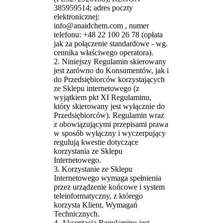
385959514; adres poczty
elektronicznej:
info@anaidchem.com , numer
telefonu: +48 22 100 26 78 (opłata
jak za połączenie standardowe - wg.
cennika właściwego operatora).
2. Niniejszy Regulamin skierowany
jest zarówno do Konsumentów, jak i
do Przedsiębiorców korzystających
ze Sklepu internetowego (z
wyjątkiem pkt XI Regulaminu,
który skierowany jest wyłącznie do
Przedsiębiorców). Regulamin wraz
z obowiązującymi przepisami prawa
w sposób wyłączny i wyczerpujący
regulują kwestie dotyczące
korzystania ze Sklepu
Internetowego.
3. Korzystanie ze Sklepu
Internetowego wymaga spełnienia
przez urządzenie końcowe i system
teleinformatyczny, z którego
korzysta Klient, Wymagań
Technicznych.
4. Akceptacja Regulaminu jest