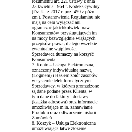
rozumieniu art. 221 ustawy z dnia
23 kwietnia 1964 r. Kodeks cywilny
(Dz. U. z 2017 r. poz. 459 z późn.
zm.). Postanowienia Regulaminu nie
mają na celu wyłączać ani
ograniczać jakichkolwiek praw
Konsumentów przysługujących im
na mocy bezwzględnie wiążących
przepisów prawa, dlatego wszelkie
ewentualne wątpliwości
Sprzedawca tłumaczy na korzyść
Konsumenta
7. Konto – Usługa Elektroniczna,
oznaczony indywidualną nazwą
(Loginem) i Hasłem zbiór zasobów
w systemie teleinformatycznym
Sprzedawcy, w którym gromadzone
są dane podane przez Klienta, w
tym dane do faktury i dostawy
(książka adresowa) oraz informacje
umożliwiające m.in. zamawianie
Produktu oraz odtworzenie historii
Zamówień.
8. Koszyk – Usługa Elektroniczna
umożliwiająca łatwe złożenie